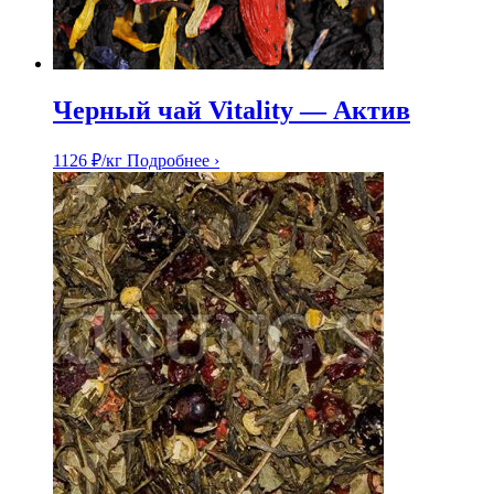
Черный чай Vitality — Актив
1126
₽
/кг
Подробнее ›