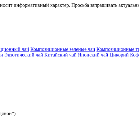
 носит информативный характер. Просьба запрашивать актуальн
иционный чай
Композиционные зеленые чаи
Композиционные т
аи
Экзотический чай
Китайский чай
Японский чай
Цикорий
Коф
едяной”)