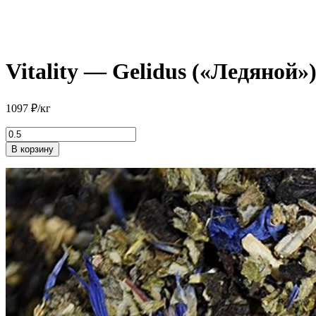
Vitality — Gelidus («Ледяной»
1097
₽
/кг
Количество
товара
В корзину
Vitality
-
Gelidus
("Ледяной")