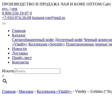
ПРОИЗВОДСТВО И ПРОДАЖА ЧАЯ И КОФЕ ОПТОМ
Сайт
рус.
|
eng
8 800-550-19-97
0
+7-910-974-26-08
konung.yar@mail.ru
Главная
Каталог
Свежеобжаренный кофе
Десертный кофе
Черный композ
«Vitality»
Коллекция «Serenity»
Плантационные черные ч
Новости
Доставка
Прайс-лист
Контакты
Искать
×
Главная
›
Магазин
›
Коллекция «Vitality»
›
Vitality – Gelidus (“Л