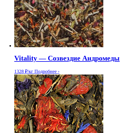
Vitality — Созвездие Андромеды
1328
₽
/кг
Подробнее ›