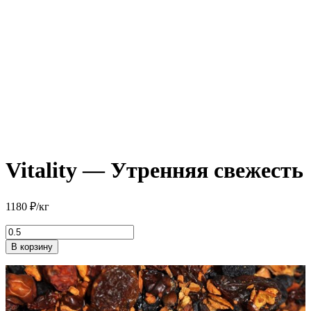
Vitality — Утренняя свежесть
1180
₽
/кг
Количество
товара
В корзину
Vitality
-
Утренняя
свежесть