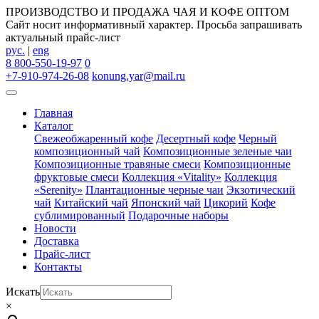
ПРОИЗВОДСТВО И ПРОДАЖА ЧАЯ И КОФЕ ОПТОМ
Сайт носит информативный характер. Просьба запрашивать
актуальный прайс-лист
рус.
|
eng
8 800-550-19-97
0
+7-910-974-26-08
konung.yar@mail.ru
Главная
Каталог
Свежеобжаренный кофе
Десертный кофе
Черный
композиционный чай
Композиционные зеленые чаи
Композиционные травяные смеси
Композиционные
фруктовые смеси
Коллекция «Vitality»
Коллекция
«Serenity»
Плантационные черные чаи
Экзотический
чай
Китайский чай
Японский чай
Цикорий
Кофе
сублимированный
Подарочные наборы
Новости
Доставка
Прайс-лист
Контакты
Искать
×