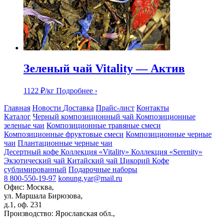
Зеленый чай Vitality — Актив
1122
₽
/кг
Подробнее ›
Главная
Новости
Доставка
Прайс-лист
Контакты
Каталог
Черный композиционный чай
Композиционные
зеленые чаи
Композиционные травяные смеси
Композиционные фруктовые смеси
Композиционные черные
чаи
Плантационные черные чаи
Десертный кофе
Коллекция «Vitality»
Коллекция «Serenity»
Экзотический чай
Китайский чай
Цикорий
Кофе
сублимированный
Подарочные наборы
8 800-550-19-97
konung.yar@mail.ru
Офис: Москва,
ул. Маршала Бирюзова,
д.1, оф. 231
Производство: Ярославская обл.,