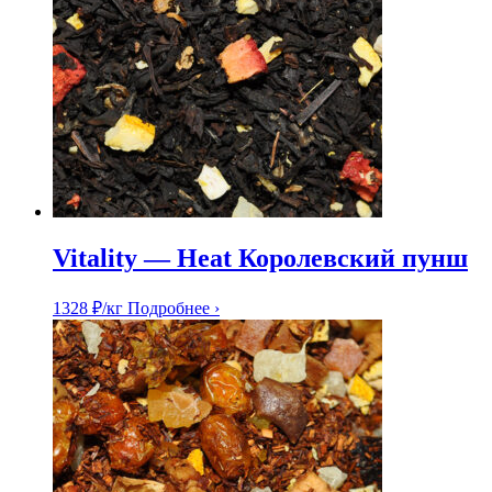
Vitality — Heat Королевский пунш
1328
₽
/кг
Подробнее ›