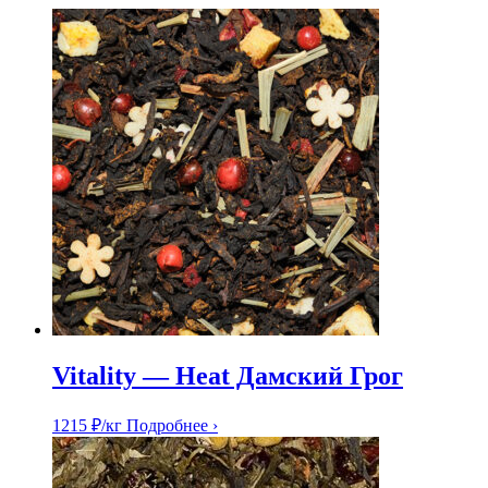
Vitality — Heat Дамский Грог
1215
₽
/кг
Подробнее ›