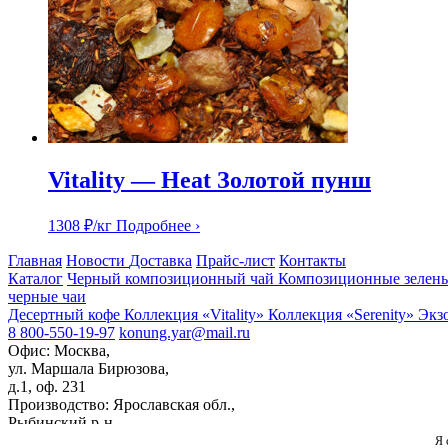
Vitality — Heat Золотой пунш
1308
₽
/кг
Подробнее ›
Главная
Новости
Доставка
Прайс-лист
Контакты
Каталог
Черный композиционный чай
Композиционные зелены
черные чаи
Десертный кофе
Коллекция «Vitality»
Коллекция «Serenity»
Экз
8 800-550-19-97
konung.yar@mail.ru
Офис: Москва,
ул. Маршала Бирюзова,
д.1, оф. 231
Производство: Ярославская обл.,
Рыбинский р-н,
д. Макарово д.1
Я 