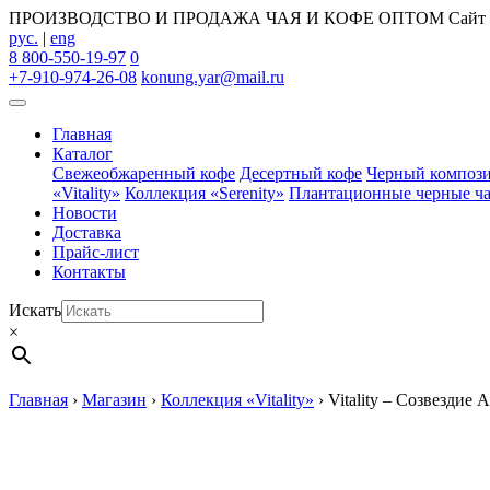
ПРОИЗВОДСТВО И ПРОДАЖА ЧАЯ И КОФЕ ОПТОМ
Сайт
рус.
|
eng
8 800-550-19-97
0
+7-910-974-26-08
konung.yar@mail.ru
Главная
Каталог
Свежеобжаренный кофе
Десертный кофе
Черный композ
«Vitality»
Коллекция «Serenity»
Плантационные черные ч
Новости
Доставка
Прайс-лист
Контакты
Искать
×
Главная
›
Магазин
›
Коллекция «Vitality»
›
Vitality – Созвездие