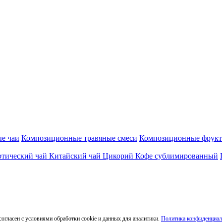
е чаи
Композиционные травяные смеси
Композиционные фрукт
отический чай
Китайский чай
Цикорий
Кофе сублимированный
согласен с условиями обработки cookie и данных для аналитики.
Политика конфиденциал