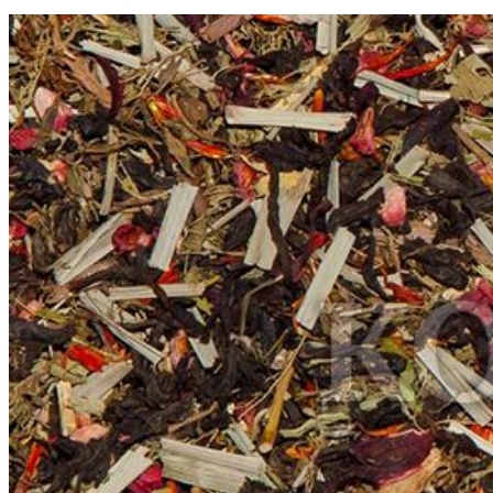
-
Созвездие
Андромеды