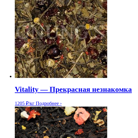
Vitality — Прекрасная незнакомка
1205
₽
/кг
Подробнее ›