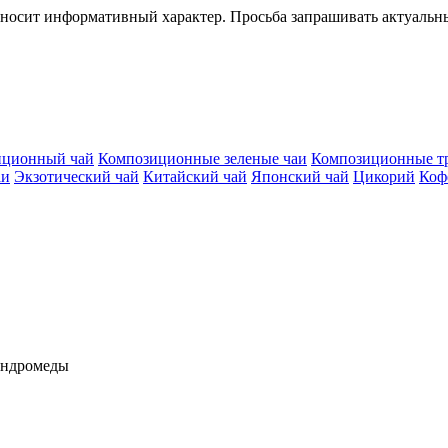
 носит информативный характер. Просьба запрашивать актуальн
иционный чай
Композиционные зеленые чаи
Композиционные т
аи
Экзотический чай
Китайский чай
Японский чай
Цикорий
Коф
 Андромеды