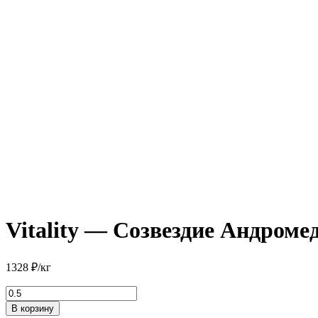
Vitality — Созвездие Андроме
1328
₽
/кг
Количество
товара
В корзину
Vitality