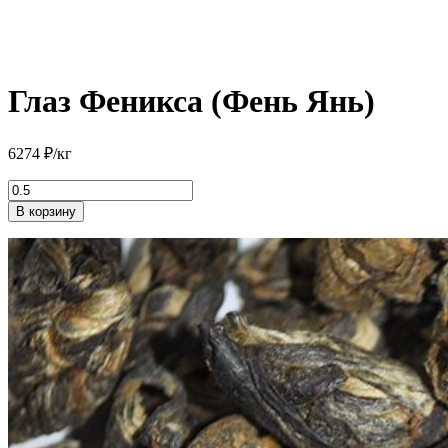
Глаз Феникса (Фень Янь)
6274
₽
/кг
Количество
товара
В корзину
Глаз
Феникса
(Фень
Янь)