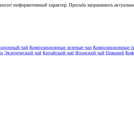
 носит информативный характер. Просьба запрашивать актуальн
иционный чай
Композиционные зеленые чаи
Композиционные т
аи
Экзотический чай
Китайский чай
Японский чай
Цикорий
Коф