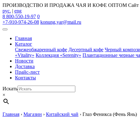
ПРОИЗВОДСТВО И ПРОДАЖА ЧАЯ И КОФЕ ОПТОМ
Сайт
рус.
|
eng
8 800-550-19-97
0
+7-910-974-26-08
konung.yar@mail.ru
Главная
Каталог
Свежеобжаренный кофе
Десертный кофе
Черный композ
«Vitality»
Коллекция «Serenity»
Плантационные черные ч
Новости
Доставка
Прайс-лист
Контакты
Искать
×
Главная
›
Магазин
›
Китайский чай
›
Глаз Феникса (Фень Янь)