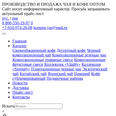
ПРОИЗВОДСТВО И ПРОДАЖА ЧАЯ И КОФЕ ОПТОМ
Сайт носит информативный характер. Просьба запрашивать
актуальный прайс-лист
рус.
|
eng
8 800-550-19-97
0
+7-910-974-26-08
konung.yar@mail.ru
Главная
Каталог
Свежеобжаренный кофе
Десертный кофе
Черный
композиционный чай
Композиционные зеленые чаи
Композиционные травяные смеси
Композиционные
фруктовые смеси
Коллекция «Vitality»
Коллекция
«Serenity»
Плантационные черные чаи
Экзотический
чай
Китайский чай
Японский чай
Цикорий
Кофе
сублимированный
Подарочные наборы
Новости
Доставка
Прайс-лист
Контакты
Искать
×