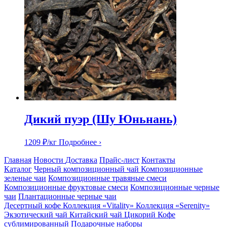
Дикий пуэр (Шу Юньнань)
1209
₽
/кг
Подробнее ›
Главная
Новости
Доставка
Прайс-лист
Контакты
Каталог
Черный композиционный чай
Композиционные
зеленые чаи
Композиционные травяные смеси
Композиционные фруктовые смеси
Композиционные черные
чаи
Плантационные черные чаи
Десертный кофе
Коллекция «Vitality»
Коллекция «Serenity»
Экзотический чай
Китайский чай
Цикорий
Кофе
сублимированный
Подарочные наборы