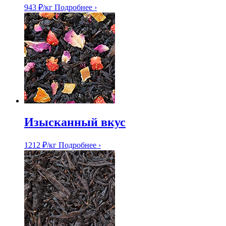
943
₽
/кг
Подробнее ›
Изысканный вкус
1212
₽
/кг
Подробнее ›