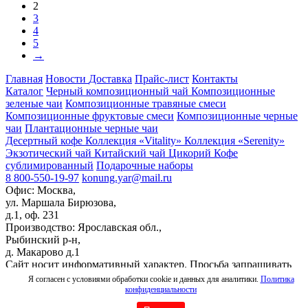
2
3
4
5
→
Главная
Новости
Доставка
Прайс-лист
Контакты
Каталог
Черный композиционный чай
Композиционные
зеленые чаи
Композиционные травяные смеси
Композиционные фруктовые смеси
Композиционные черные
чаи
Плантационные черные чаи
Десертный кофе
Коллекция «Vitality»
Коллекция «Serenity»
Экзотический чай
Китайский чай
Цикорий
Кофе
сублимированный
Подарочные наборы
8 800-550-19-97
konung.yar@mail.ru
Офис: Москва,
ул. Маршала Бирюзова,
д.1, оф. 231
Производство: Ярославская обл.,
Рыбинский р-н,
д. Макарово д.1
Сайт носит информативный характер. Просьба запрашивать
актуальный прайс-лист
Я согласен с условиями обработки cookie и данных для аналитики.
Политика
© 2026 Все права защищены. Информация на сайте не
конфиденциальности
является публичной офертой.
Создание сайта
.
Политика