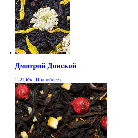
Дмитрий Донской
1227
₽
/кг
Подробнее ›