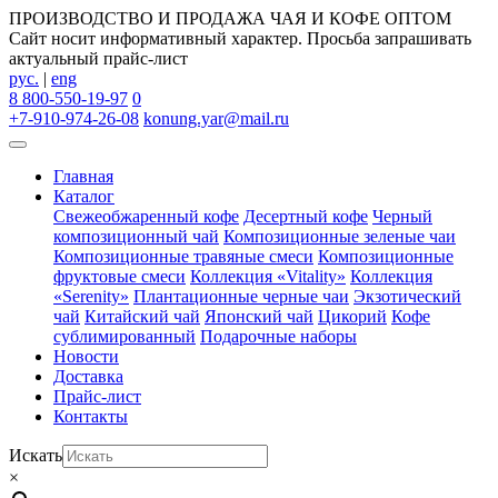
ПРОИЗВОДСТВО И ПРОДАЖА ЧАЯ И КОФЕ ОПТОМ
Сайт носит информативный характер. Просьба запрашивать
актуальный прайс-лист
рус.
|
eng
8 800-550-19-97
0
+7-910-974-26-08
konung.yar@mail.ru
Главная
Каталог
Свежеобжаренный кофе
Десертный кофе
Черный
композиционный чай
Композиционные зеленые чаи
Композиционные травяные смеси
Композиционные
фруктовые смеси
Коллекция «Vitality»
Коллекция
«Serenity»
Плантационные черные чаи
Экзотический
чай
Китайский чай
Японский чай
Цикорий
Кофе
сублимированный
Подарочные наборы
Новости
Доставка
Прайс-лист
Контакты
Искать
×