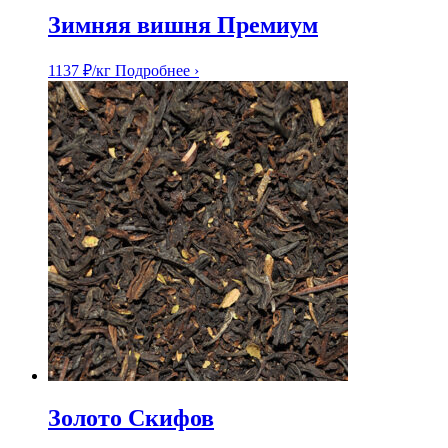
Зимняя вишня Премиум
1137
₽
/кг
Подробнее ›
Золото Скифов