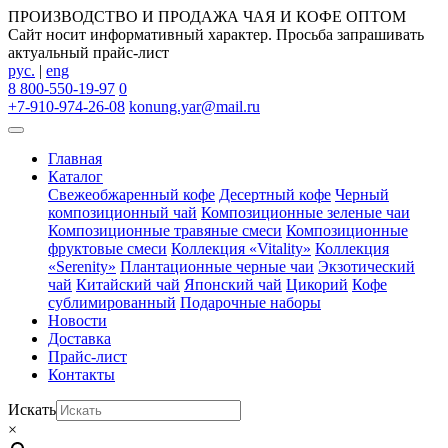
ПРОИЗВОДСТВО И ПРОДАЖА ЧАЯ И КОФЕ ОПТОМ
Сайт носит информативный характер. Просьба запрашивать
актуальный прайс-лист
рус.
|
eng
8 800-550-19-97
0
+7-910-974-26-08
konung.yar@mail.ru
Главная
Каталог
Свежеобжаренный кофе
Десертный кофе
Черный
композиционный чай
Композиционные зеленые чаи
Композиционные травяные смеси
Композиционные
фруктовые смеси
Коллекция «Vitality»
Коллекция
«Serenity»
Плантационные черные чаи
Экзотический
чай
Китайский чай
Японский чай
Цикорий
Кофе
сублимированный
Подарочные наборы
Новости
Доставка
Прайс-лист
Контакты
Искать
×