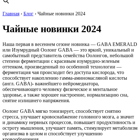
Главная
›
Блог
›
Чайные новинки 2024
Чайные новинки 2024
Наша первая в весеннем сезоне новинка — GABA EMERALD
или Изумрудный Оолонг GABA — это яркий, уникальный и
самобытный представитель семейства Оолонгов, небольшой
степени ферментации с красивым изумрудно-зеленым
оттенком, произведенный по особенной технологии —
ферментация чая происходит без доступа кислорода, что
способствует накоплению гамма-аминомасляной кислоты
(англ. GABA)- важнейшего нейромедиатора,
обеспечивающего человеку физическое и ментальное
здоровье, а также хорошее настроение, нормализацию сна,
снятие излишнего напряжения.
Оолонг GABA мягко тонизирует, способствует снятию
стресса, улучшает кровоснабжение головного мозга, а значит
и динамику нервных процессов, повышает продуктивность и
остроту мышления, улучшает память, стимулирует метаболизм
организма в целом и способствует улучшению
кровообращения.