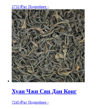
2732
₽
/кг
Подробнее ›
Хуан Чжи Сян Дан Конг
7245
₽
/кг
Подробнее ›