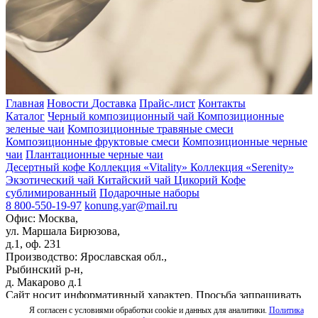
Главная
Новости
Доставка
Прайс-лист
Контакты
Каталог
Черный композиционный чай
Композиционные
зеленые чаи
Композиционные травяные смеси
Композиционные фруктовые смеси
Композиционные черные
чаи
Плантационные черные чаи
Десертный кофе
Коллекция «Vitality»
Коллекция «Serenity»
Экзотический чай
Китайский чай
Цикорий
Кофе
сублимированный
Подарочные наборы
8 800-550-19-97
konung.yar@mail.ru
Офис: Москва,
ул. Маршала Бирюзова,
д.1, оф. 231
Производство: Ярославская обл.,
Рыбинский р-н,
д. Макарово д.1
Сайт носит информативный характер. Просьба запрашивать
актуальный прайс-лист
Я согласен с условиями обработки cookie и данных для аналитики.
Политика