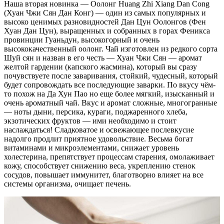
Наша вторая новинка — Оолонг Huang Zhi Xiang Dan Cong
(Хуан Чжи Сян Дан Конг) — один из самых популярных и
высоко ценимых разновидностей Дан Цун Оолонгов (Фен
Хуан Дан Цун), выращенных и собранных в горах Феникса
провинции Гуаньдун, высокогорный и очень
высококачественный оолонг. Чай изготовлен из редкого сорта
Шуй сян и назван в его честь — Хуан Чжи Сян — аромат
желтой гардении (капского жасмина), который вы сразу
почувствуете после заваривания, стойкий, чудесный, который
будет сопровождать все последующие заварки. По вкусу чём-
то похож на Да Хун Пао но еще более мягкий, изысканный и
очень ароматный чай. Вкус и аромат сложные, многогранные
— ноты дыни, персика, кураги, поджаренного хлеба,
экзотических фруктов — ими необходимо и стоит
наслаждаться! Сладковатое и освежающее послевкусие
надолго продлит приятное удовольствие. Весьма богат
витаминами и микроэлементами, снижает уровень
холестерина, препятствует процессам старения, омолаживает
кожу, способствует снижению веса, укреплению стенок
сосудов, повышает иммунитет, благотворно влияет на все
системы организма, очищает печень.